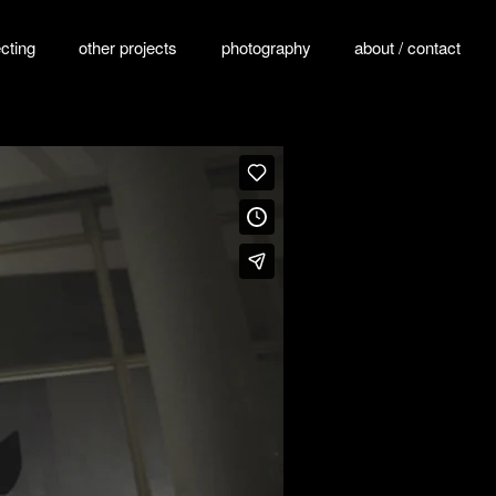
ecting
other projects
photography
about / contact